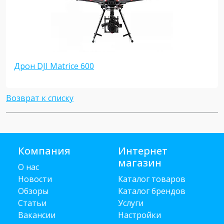
Дрон DJI Matrice 600
Возврат к списку
Компания
Интернет
магазин
О нас
Новости
Каталог товаров
Обзоры
Каталог брендов
Статьи
Услуги
Вакансии
Настройки