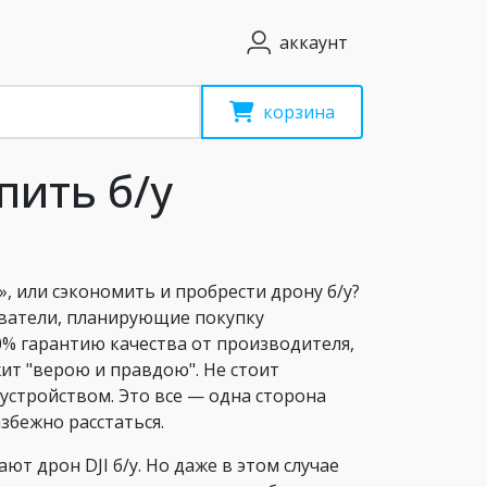
аккаунт
корзина
пить б/у
, или сэкономить и пробрести дрону б/у?
ователи, планирующие покупку
0% гарантию качества от производителя,
ит "верою и правдою". Не стоит
устройством. Это все — одна сторона
избежно расстаться.
т дрон DJI б/у. Но даже в этом случае