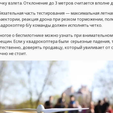
очку взлета. Отклонение до 3 метров считается вполне 
бязательная часть тестирования — максимальная летна
раектории, реакция дрона при резком торможении, поле
вадрокоптер б/у команды должен исполнять четко.
ногое о беспилотнике можно узнать при внимательном 
рещин. Если у квадрокоптера были серьезные падения, т
стественно, доверять продавцу, который увиливает от 
чно не стоит.