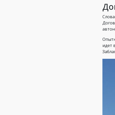
До
Слова
Догов
автон
Опытн
идет 
Забла