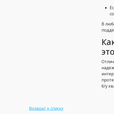
Е
с
В люб
подде
Ка
эт
Отлич
надеж
интер
проте
б/у к
Возврат к списку