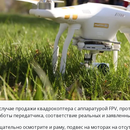
случае продажи квадрокоптера с аппаратурой FPV, прот
аботы передатчика, соответствие реальных и заявленны
щательно осмотрите и раму, подвес на моторах на отсу