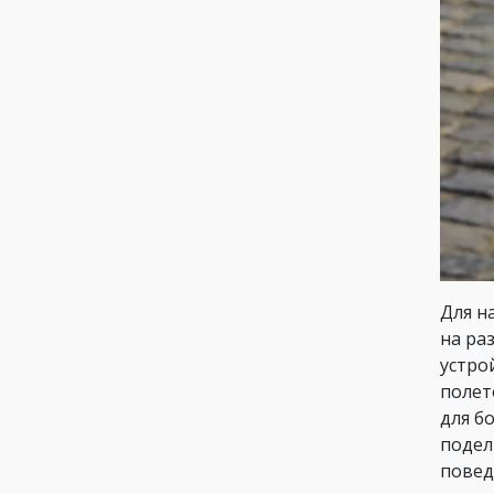
Для н
на ра
устро
полет
для б
подел
повед