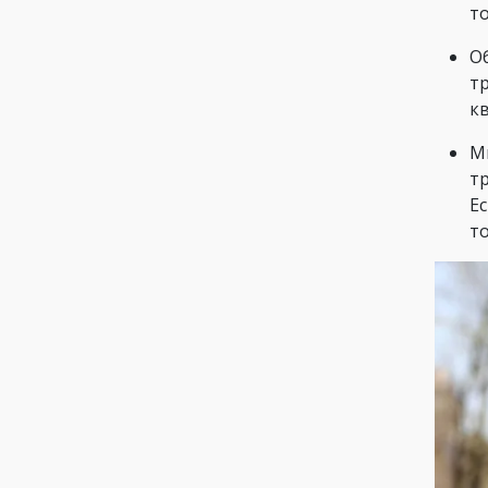
т
О
т
к
М
т
Е
то