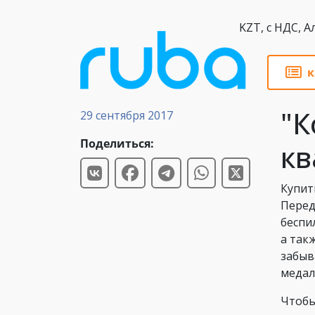
KZT,
к
Статьи
"К
29 сентября 2017
Поделиться:
кв
Купит
Перед
беспи
а так
забыв
медал
Чтобы