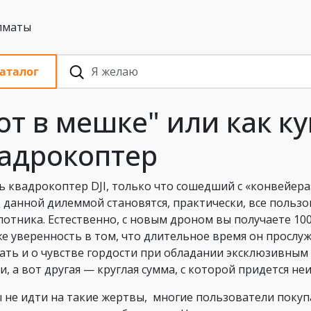
 с НДС, Алматы
аталог
от в мешке" или как ку
адрокоптер
ь квадрокоптер DJI, только что сошедший с «конвейера»
 данной дилеммой становятся, практически, все польз
лотника. Естественно, с новым дроном вы получаете 10
же уверенность в том, что длительное время он прослуж
ать и о чувстве гордости при обладании эксклюзивным 
и, а вот другая — круглая сумма, с которой придется не
 не идти на такие жертвы, многие пользователи покупаю