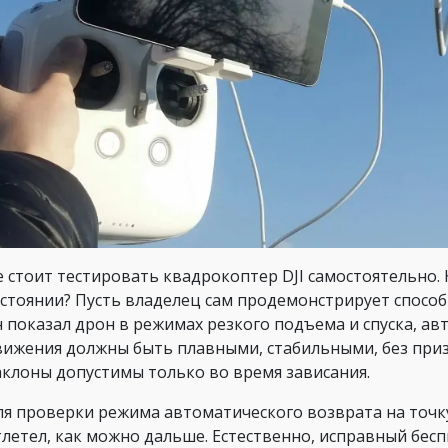
 стоит тестировать квадрокоптер DJI самостоятельно. 
остоянии? Пусть владелец сам продемонстрирует способ
н показал дрон в режимах резкого подъема и спуска, ав
вижения должны быть плавными, стабильными, без при
аклоны допустимы только во время зависания.
ля проверки режима автоматического возврата на точку
тлетел, как можно дальше. Естественно, исправный бес