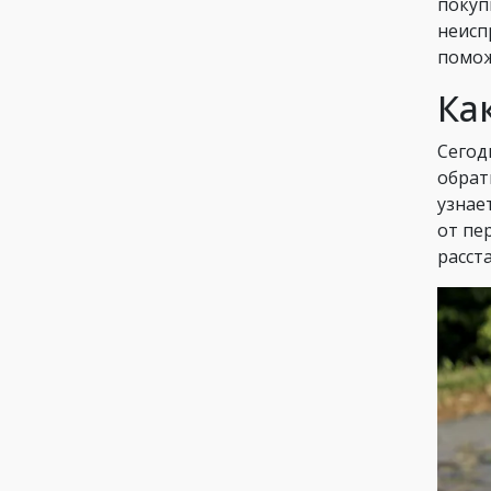
покуп
неисп
помож
Ка
Сегод
обрат
узнае
от пе
расст