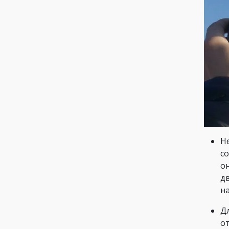
Не
с
о
д
н
Д
о