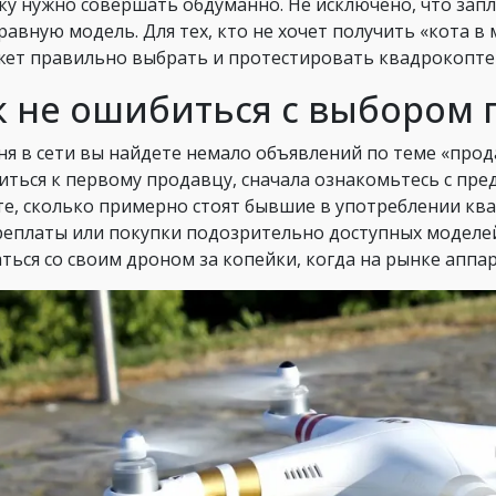
ку нужно совершать обдуманно. Не исключено, что зап
равную модель. Для тех, кто не хочет получить «кота в
ет правильно выбрать и протестировать квадрокоптер
к не ошибиться с выбором 
ня в сети вы найдете немало объявлений по теме «прода
иться к первому продавцу, сначала ознакомьтесь с пр
те, сколько примерно стоят бывшие в употреблении кв
реплаты или покупки подозрительно доступных моделей.
аться со своим дроном за копейки, когда на рынке аппар