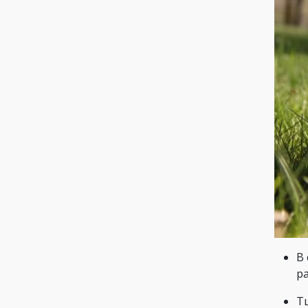
В 
р
Т