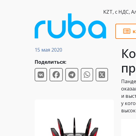
KZT,
к
Статьи
Ко
15 мая 2020
Поделиться:
пр
Панде
оказа
и выс
у ког
высок