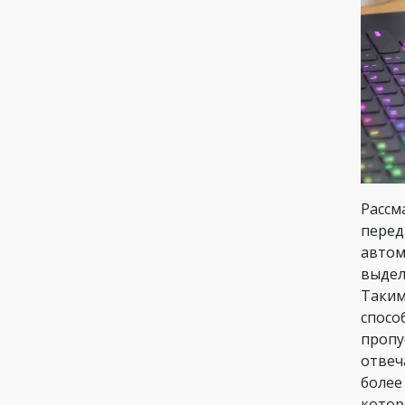
Рассм
перед
автом
выдел
Таким
спосо
пропу
отвеч
более
котор