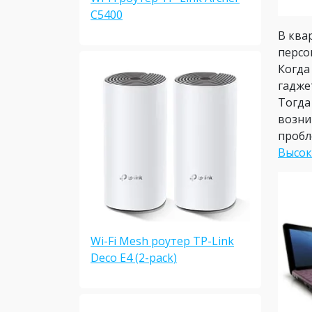
C5400
В ква
персо
Когда
гадже
Тогда
возни
пробл
Высок
Wi-Fi Mesh роутер TP-Link
Deco E4 (2-pack)