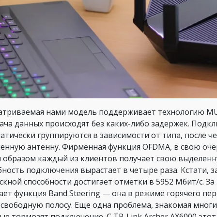
атриваемая нами модель поддерживает технологию MU-
ача данных происходят без каких-либо задержек. Под
атически группируются в зависимости от типа, после ч
енную антенну. Фирменная функция OFDMA, в свою очер
 образом каждый из клиентов получает свою выделенну
бность подключения вырастает в четыре раза. Кстати,
скной способности достигает отметки в 5952 Мбит/с. З
ает функция Band Steering — она в режиме горячего пе
 свободную полосу. Еще одна проблема, знакомая мног
ые тормозят подключение. С TP-Link Archer AX6000 этот