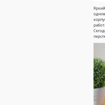
Яркий
однов
корпу
работа
Сегод
персп