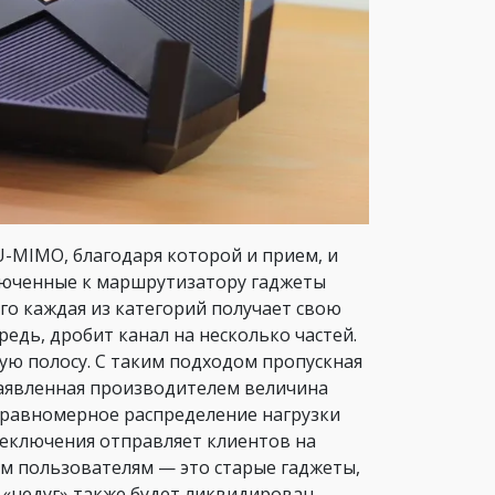
MIMO, благодаря которой и прием, и
ключенные к маршрутизатору гаджеты
его каждая из категорий получает свою
едь, дробит канал на несколько частей.
ю полосу. С таким подходом пропускная
 заявленная производителем величина
а равномерное распределение нагрузки
реключения отправляет клиентов на
им пользователям — это старые гаджеты,
 «недуг» также будет ликвидирован.