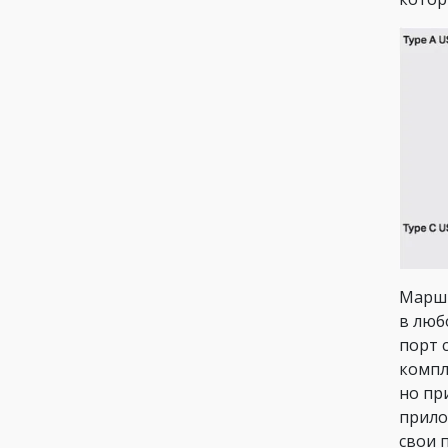
Маршр
в люб
порт 
компл
но пр
прило
свои 