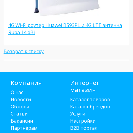
4G Wi-Fi роутер Huawei B593PL и 4G LTE антенна
Ruba 14 dBi
Возврат к списку
Компания
Интернет
магазин
О нас
Новости
Каталог товаров
Обзоры
Каталог брендов
Статьи
Услуги
Вакансии
Настройки
Партнёрам
B2B портал