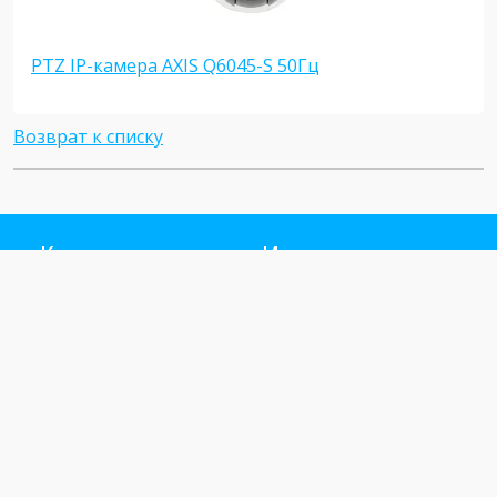
PTZ IP-камера AXIS Q6045-S 50Гц
Возврат к списку
Компания
Интернет
магазин
О нас
Новости
Каталог товаров
Обзоры
Каталог брендов
Статьи
Услуги
Вакансии
Настройки
Партнёрам
B2B портал
Контакты
Помощь