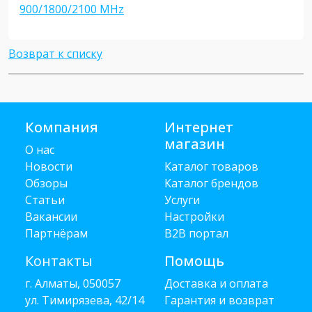
900/1800/2100 MHz
Возврат к списку
Компания
Интернет
магазин
О нас
Новости
Каталог товаров
Обзоры
Каталог брендов
Статьи
Услуги
Вакансии
Настройки
Партнёрам
B2B портал
Контакты
Помощь
г. Алматы, 050057
Доставка и оплата
ул. Тимирязева, 42/14
Гарантия и возврат