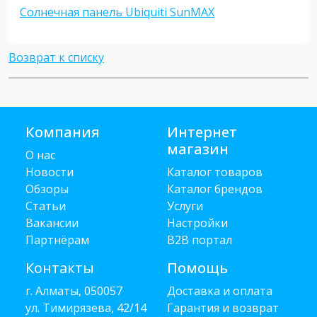
Солнечная панель Ubiquiti SunMAX
Возврат к списку
Компания
Интернет
магазин
О нас
Новости
Каталог товаров
Обзоры
Каталог брендов
Статьи
Услуги
Вакансии
Настройки
Партнёрам
B2B портал
Контакты
Помощь
г. Алматы, 050057
Доставка и оплата
ул. Тимирязева, 42/14
Гарантия и возврат