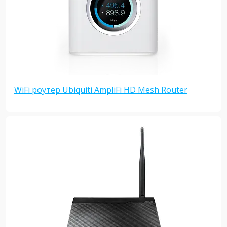
WiFi роутер Ubiquiti AmpliFi HD Mesh Router