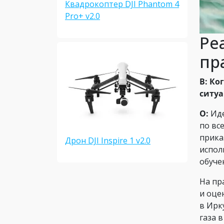
Квадрокоптер DJI Phantom 4
Pro+ v2.0
Ре
пр
В: Ко
ситуа
О:
Иде
по вс
прика
Дрон DJI Inspire 1 v2.0
испол
обуче
На пр
и оце
в Ирк
газа 