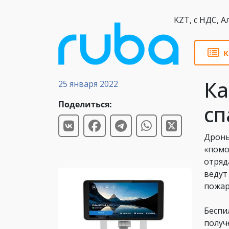
KZT,
к
Статьи
Ка
25 января 2022
Поделиться:
сп
Дроны
«помо
отряд
ведут
пожар
Беспи
получ