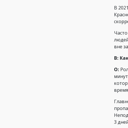
В 202
Красн
скорр
Часто
людей
вне з
В: Ка
О:
Рол
минут
котор
время
Главн
пропа
Непод
3 дне