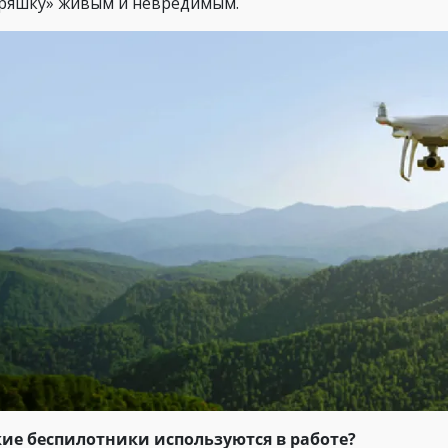
ряшку» живым и невредимым.
кие беспилотники используются в работе?