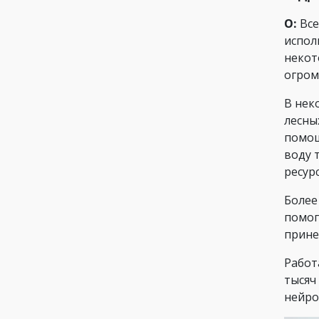
О:
Все
испол
некот
огром
В нек
лесны
помощ
воду 
ресур
Более
помог
прине
Работ
тысяч
нейро