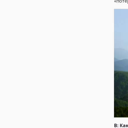
«поте
В: Ка