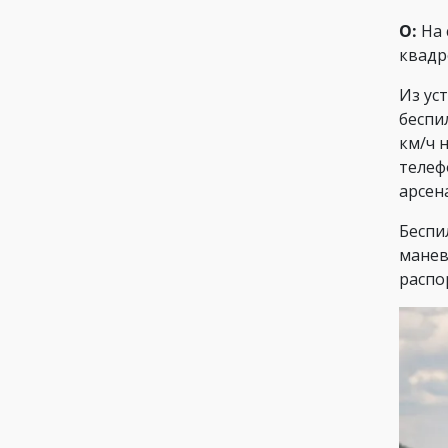
О:
На 
квадр
Из ус
беспи
км/ч 
телеф
арсен
Беспи
манев
распо