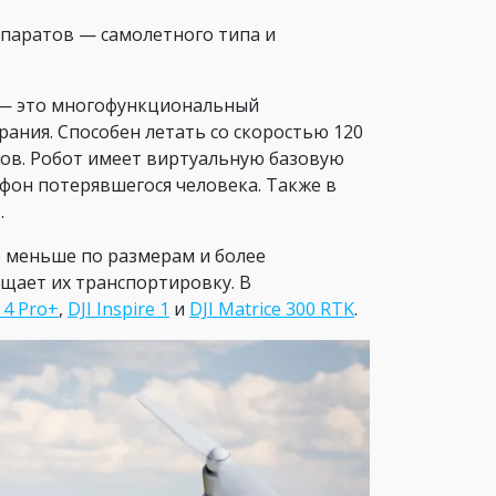
ппаратов — самолетного типа и
 — это многофункциональный
ания. Способен летать со скоростью 120
асов. Робот имеет виртуальную базовую
фон потерявшегося человека. Также в
.
о меньше по размерам и более
щает их транспортировку. В
 4 Pro+
,
DJI Inspire 1
и
DJI Matrice 300 RTK
.