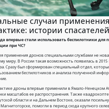
альные случаи применения
актике: истории спасателе
гда впервые стали использовать беспилотники для 
ции при ЧС?
я применения дронов специальными службами не нова.
ему миру. В России такая возможность появилась в 201
за. Сразу был сформирован специальный отдел, которы
ьзованием беспилотников и анализа полученной инфо
ние.
актике дроны впервые применили в Ямало-Ненецком АО
нки масштабов ее распространения. Также квадрокопт
утской области и на Дальнем Востоке, оказали посиль
в Магнитогорске, помогли в период схода крупного селе