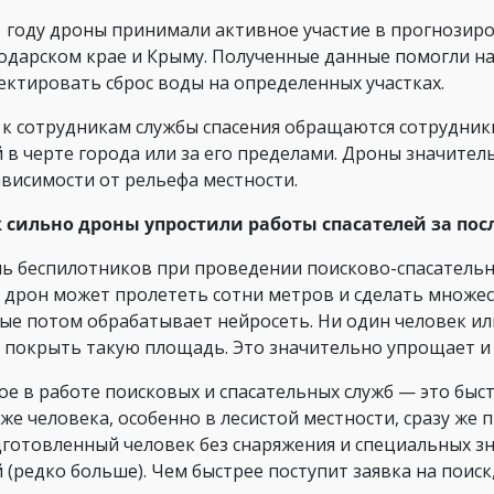
1 году дроны принимали активное участие в прогнозир
одарском крае и Крыму. Полученные данные помогли 
ектировать сброс воды на определенных участках.
 к сотрудникам службы спасения обращаются сотрудник
 в черте города или за его пределами. Дроны значите
ависимости от рельефа местности.
к сильно дроны упростили работы спасателей за пос
ь беспилотников при проведении поисково-спасательн
 дрон может пролететь сотни метров и сделать множ
ые потом обрабатывает нейросеть. Ни один человек или
 покрыть такую площадь. Это значительно упрощает и 
ое в работе поисковых и спасательных служб — это быс
же человека, особенно в лесистой местности, сразу же 
готовленный человек без снаряжения и специальных зна
й (редко больше). Чем быстрее поступит заявка на поис