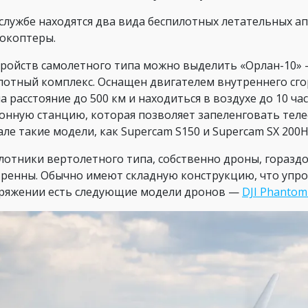
службе находятся два вида беспилотных летательных а
окоптеры.
тройств самолетного типа можно выделить «Орлан-10»
лотный комплекс. Оснащен двигателем внутреннего сгор
на расстояние до 500 км и находиться в воздухе до 10 ч
онную станцию, которая позволяет запеленговать теле
але такие модели, как Supercam S150 и Supercam SX 200H
лотники вертолетного типа, собственно дроны, горазд
ренны. Обычно имеют складную конструкцию, что упро
ряжении есть следующие модели дронов —
DJI Phantom