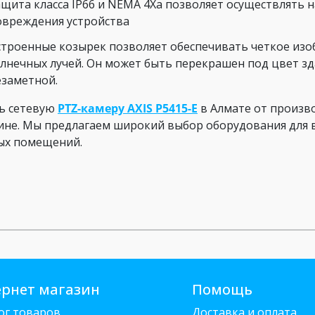
ащита класса IP66 и NEMA 4Xа позволяет осуществлять 
овреждения устройства
строенные козырек позволяет обеспечивать четкое изо
олнечных лучей. Он может быть перекрашен под цвет зд
езаметной.
ь сетевую
PTZ-камеру AXIS P5415-E
в Алмате от произв
ине. Мы предлагаем широкий выбор оборудования для 
ых помещений.
рнет магазин
Помощь
ог товаров
Доставка и оплата