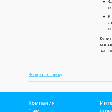
З
п
В
с
н
Купит
магаз
частн
Возврат к списку
Компания
Инте
О нас
Катал