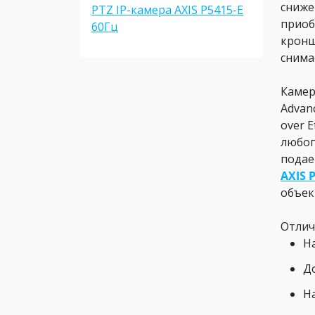
сниже
PTZ IP-камера AXIS P5415-E
приоб
60Гц
кронш
снима
Камер
Advan
over 
любог
подае
AXIS 
объек
Отлич
Н
Д
Н