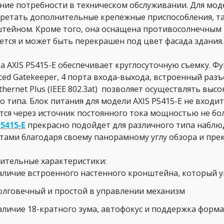
ние потребности в техническом обслуживании. Для мо
ретать дополнительные крепежные приспособления, та
тейном. Кроме того, она оснащена противосолнечным
ется и может быть перекрашен под цвет фасада здания.
а AXIS P5415-E обеспечивает круглосуточную съемку. Ф
ced Gatekeeper, 4 порта входа-выхода, встроенный разъ
Ethernet Plus (IEEE 802.3at) позволяет осуществлять в
о типа. Блок питания для модели AXIS P5415-E не входи
тся через источник постоянного тока мощностью не бол
P5415-E
прекрасно подойдет для различного типа наблю
тами благодаря своему панорамному углу обзора и пре
ительные характеристики:
аличие встроенного настенного кронштейна, который 
олговечный и простой в управлении механизм
аличие 18-кратного зума, автофокус и поддержка форм