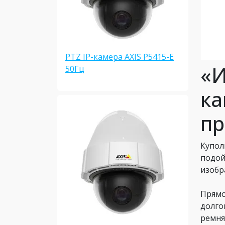
PTZ IP-камера AXIS P5415-E
«И
50Гц
ка
п
Купол
подой
изобр
Прямо
долго
ремня