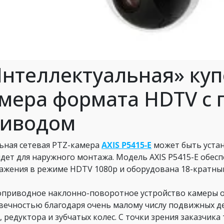
нтеллектуальная» куп
мера формата HDTV с
риводом
ьная сетевая PTZ-камера
AXIS P5415-E
может быть устан
дет для наружного монтажа. Модель AXIS P5415-E обес
ажения в режиме HDTV 1080p и оборудована 18-кратны
приводное наклонно-поворотное устройство камеры 
вечностью благодаря очень малому числу подвижных де
, редуктора и зубчатых колес. С точки зрения заказчика