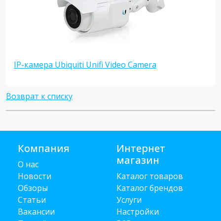
IP-камера Ubiquiti Unifi Video Camera
Возврат к списку
Компания
Интернет
магазин
О нас
Новости
Каталог товаров
Обзоры
Каталог брендов
Статьи
Услуги
Вакансии
Настройки