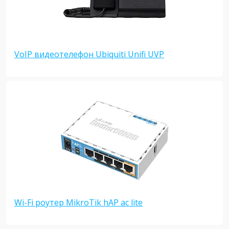
VoIP видеотелефон Ubiquiti Unifi UVP
Wi-Fi роутер MikroTik hAP ac lite