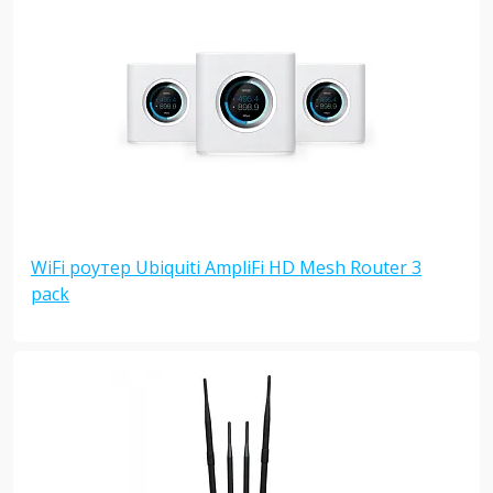
WiFi роутер Ubiquiti AmpliFi HD Mesh Router 3
pack