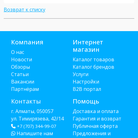
Возврат к списку
Компания
Интернет
магазин
О нас
Новости
Каталог товаров
Обзоры
Каталог брендов
Статьи
Услуги
Вакансии
Настройки
Партнёрам
B2B портал
Контакты
Помощь
г. Алматы, 050057
Доставка и оплата
ул. Тимирязева, 42/14
Гарантия и возврат
Публичная оферта
+7 (707) 344-99-07
Напишите нам
Предложения и