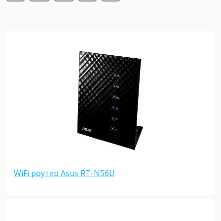
WiFi роутер Asus RT-N56U