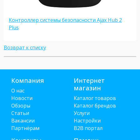
Контроллер системы безопасности Ajax Hub 2
Plus
Возврат к списку
Компания
Интернет
магазин
О нас
Новости
Каталог товаров
Обзоры
Каталог брендов
Статьи
Услуги
Вакансии
Настройки
Партнёрам
B2B портал