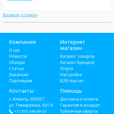
Возврат к списку
Компания
Интернет
магазин
О нас
Новости
Каталог товаров
Обзоры
Каталог брендов
Статьи
Услуги
Вакансии
Настройки
Партнёрам
B2B портал
Контакты
Помощь
г. Алматы, 050057
Доставка и оплата
ул. Тимирязева, 42/14
Гарантия и возврат
Публичная оферта
+7 (707) 344-99-07