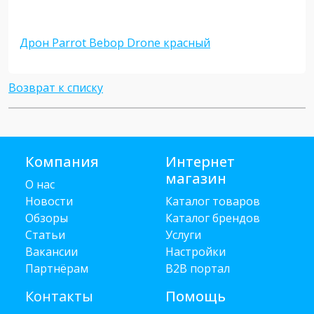
Дрон Parrot Bebop Drone красный
Возврат к списку
Компания
Интернет
магазин
О нас
Новости
Каталог товаров
Обзоры
Каталог брендов
Статьи
Услуги
Вакансии
Настройки
Партнёрам
B2B портал
Контакты
Помощь