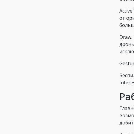
Activ
от ор
больш
Draw.
дроны
исклю
Gestu
Беспи
Intere
Ра
Главн
возмо
добит