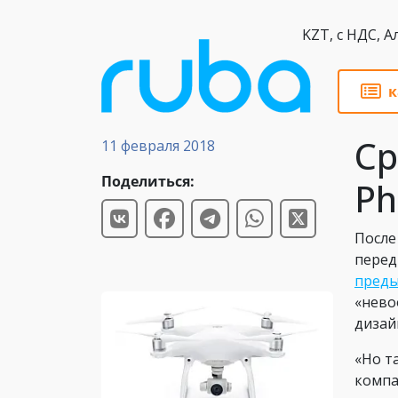
KZT,
к
Обзоры
Ср
11 февраля 2018
Поделиться:
Ph
После
перед
преды
«нево
дизай
«Но т
компа