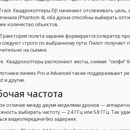
eTrack. Квадрокоптеры DJI начинают отслеживать цель, 
игинала (Phantom 4), оба дрона способны выбирать оп
ее количество объектов.
 Траектория полета заранее формируется (оператор пр
 следуют строго по выбранному пути. Пилот получает 
чительно на съемке.
re. Квадрокоптеры распознают жесты, снимая "селфи" б
лотники линеек Pro и Advanced также поддерживают режи
st и другие.
бочая частота
ое отличие между двумя моделями дронов — аппаратная 
жность выбирать частоту — 2.4 ГГц или 5.8 ГГц. Так уд
ься видеопередачи без задержек.