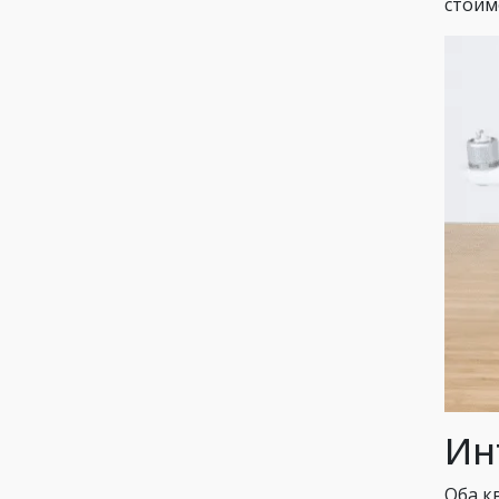
стоим
Ин
Оба к