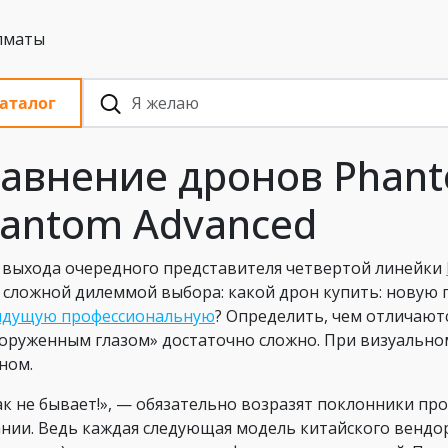
 с НДС, Алматы
аталог
авнение дронов Phant
antom Advanced
 выхода очередного представителя четвертой линейки
 сложной дилеммой выбора: какой дрон купить: новую 
дущую профессиональную
? Определить, чем отличаютс
оруженным глазом» достаточно сложно. При визуально
ном.
ак не бывает!», — обязательно возразят поклонники про
нии. Ведь каждая следующая модель китайского вендора