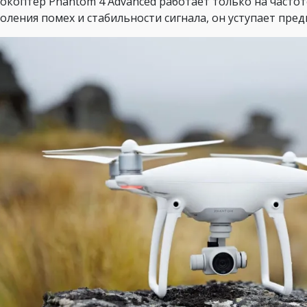
окоптер Phantom 4 Advanced работает только на частоте 
оления помех и стабильности сигнала, он уступает пре