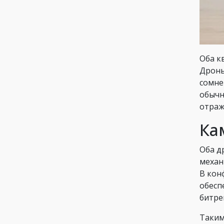
Оба к
Дроны
сомне
обычн
отраж
Ка
Оба д
механ
В кон
обесп
битре
Таким