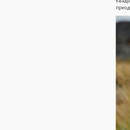
Квадр
преод