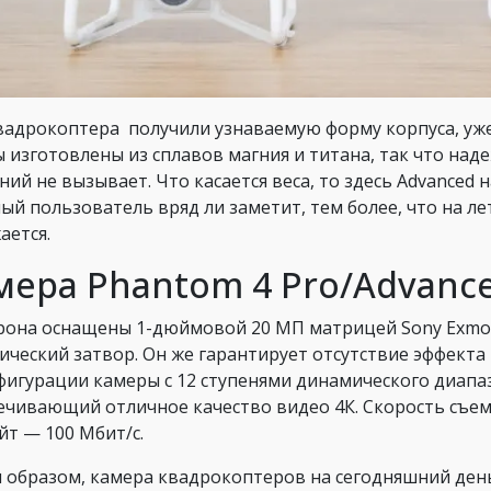
вадрокоптера получили узнаваемую форму корпуса, уж
 изготовлены из сплавов магния и титана, так что над
ний не вызывает. Что касается веса, то здесь Advanced 
ый пользователь вряд ли заметит, тем более, что на ле
ается.
мера Phantom 4 Pro/Advanc
рона оснащены 1-дюймовой 20 МП матрицей Sony Exmor
ический затвор. Он же гарантирует отсутствие эффекта 
фигурации камеры с 12 ступенями динамического диапаз
ечивающий отличное качество видео 4К. Скорость съемк
йт — 100 Мбит/с.
 образом, камера квадрокоптеров на сегодняшний ден