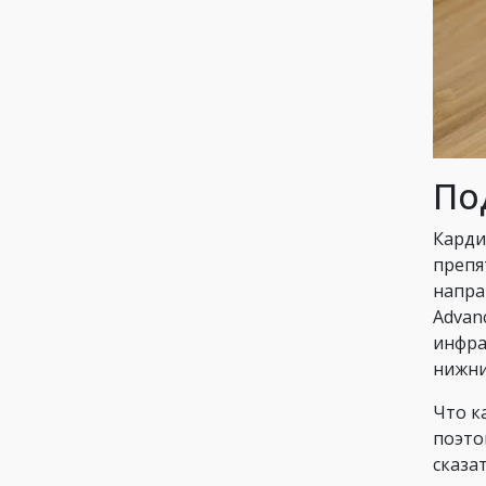
По
Карди
препя
напра
Advan
инфра
нижни
Что к
поэто
сказа