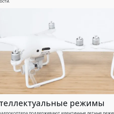
ости.
теллектуальные режимы
вадрокоптера поддерживают идентичные летные режи