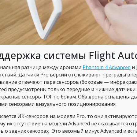
ддержка системы Flight Au
нальная разница между дронами
Phantom 4 Advanced
и
тствий. Датчики Pro версии отслеживают преграды впер
вление отвечают пара сенсоров (боковые — инфракрасн
ced предусмотрены только передние и нижние датчики. 
красные сенсоры TOF по бокам. Оба дрона оснащены д
ми сенсорами визуального позиционирования.
асается ИК-сенсоров на модели Pro, то они активируютс
му их отсутствие на модели Advanced не сказывается от
ть о задних сенсорах. Это весомый минус Advanced и ест