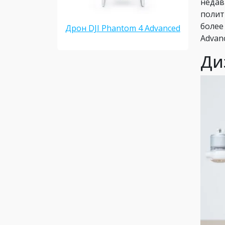
недав
полит
более
Дрон DJI Phantom 4 Advanced
Advan
Ди