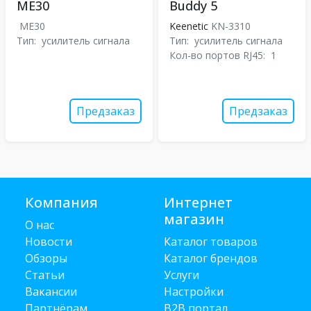
ME30
Buddy 5
ME30
Keenetic
KN-3310
Тип:
усилитель сигнала
Тип:
усилитель сигнала
Кол-во портов RJ45:
1
Предзаказ
Предзаказ
Компания
Интернет
магазин
О нас
Новости
Каталог товаров
Обзоры
Каталог брендов
Статьи
Услуги
Вакансии
Настройки
Партнёрам
B2B портал