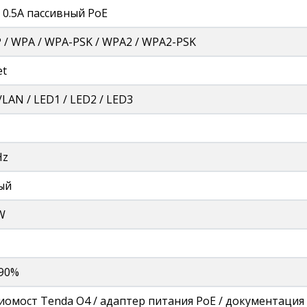
, 0.5A пассивный PoE
 / WPA / WPA-PSK / WPA2 / WPA2-PSK
et
/LAN / LED1 / LED2 / LED3
Hz
ый
W
90%
иомост Tenda O4 / адаптер питания PoE / документация