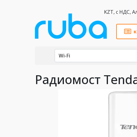
KZT,
к
Каталог
Wi-Fi
Радиомост Tend