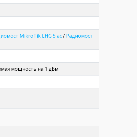
иомост MikroTik LHG 5 ac
/
Радиомост
уемая мощность на 1 дБм