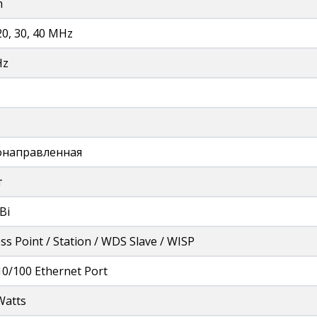
m
20, 30, 40 MHz
Hz
онаправленная
т
Bi
ss Point / Station / WDS Slave / WISP
10/100 Ethernet Port
Watts