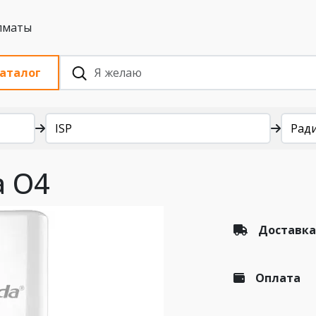
 с НДС, Алматы
аталог
ISP
Рад
a O4
Доставка
Оплата