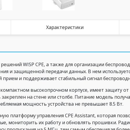
Характеристики
 решений WISP CPE, а также для организации беспрово
ния и защищенной передачи данных. В нем используетс
й прием и поддерживает стабильный сигнал беспроводн
 компактном высокопрочном корпусе, имеет защиту от в
 закреплен на стене или столбе. Питание модель получа
ребляемая мощность устройства не превышает 8.5 Вт.
ую платформу управления CPE Assistant, которая позво
вые, мониторить их работу и обновлять прошивки. Ради
у пропускания на 5 МГц, тем самым обеспечивая более