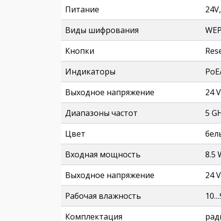
Питание
24V
Виды шифрования
WEP
Кнопки
Res
Индикаторы
PoE
Выходное напряжение
24 V
Диапазоны частот
5 G
Цвет
бел
Входная мощность
8.5 
Выходное напряжение
24 V
Рабочая влажность
10…
Комплектация
рад