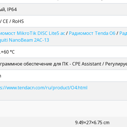
ый, IP64
/ CE / RoHS
иомост MikroTik DISC Lite5 ac
/
Радиомост Tenda O6
/
Рад
quiti NanoBeam 2AC-13
…+60 °C
граммное обеспечение для ПК - CPE Assistant / Регулир
m
ps://www.tendacn.com/ru/product/O4.html
9.49×27×6.75 cm