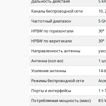
Дальность действия
5 k
Каналы беспроводной сети
10, 
Частотный диапазон
5 G
HPBW по горизонтали
30°
HPBW по веритикали
30°
Направленность антенны
узк
Антенна (кол-во)
1 ш
Усиление антенны
14 d
Режимы беспроводной сети
Acce
Порты и интерфейсы
1 × 
Потребляемая мощность (макс)
8.5 