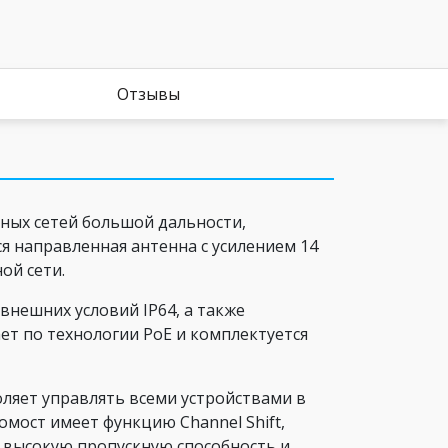
Отзывы
дных сетей большой дальности,
я направленная антенна с усилением 14
ой сети.
нешних условий IP64, а также
ет по технологии PoE и комплектуется
ляет управлять всеми устройствами в
омост имеет функцию Channel Shift,
 высокую пропускную способность и