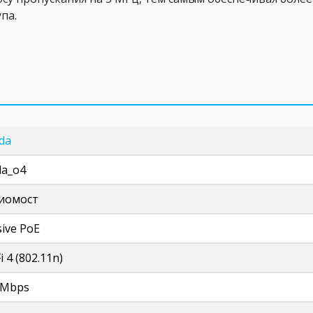
па.
da
da_o4
иомост
sive PoE
i 4 (802.11n)
 Mbps