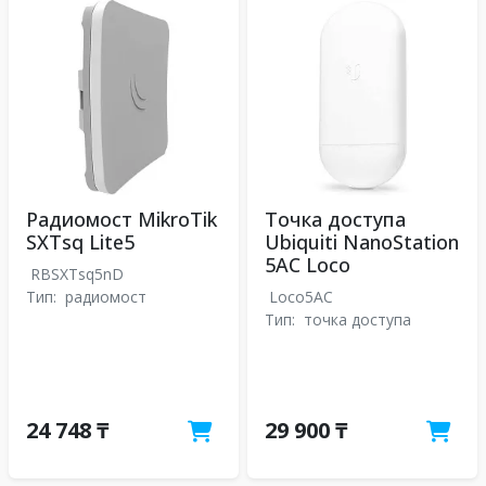
Радиомост MikroTik
Точка доступа
SXTsq Lite5
Ubiquiti NanoStation
5AC Loco
RBSXTsq5nD
Тип:
радиомост
Loco5AC
Тип:
точка доступа
24 748 ₸
29 900 ₸