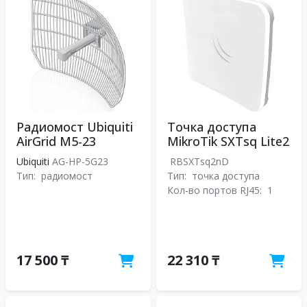
Радиомост Ubiquiti
Точка доступа
AirGrid M5-23
MikroTik SXTsq Lite2
Ubiquiti
AG-HP-5G23
RBSXTsq2nD
Тип:
радиомост
Тип:
точка доступа
Кол-во портов RJ45:
1
17 500 ₸
22 310 ₸