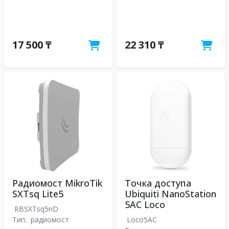
17 500 ₸
22 310 ₸
Радиомост MikroTik
Точка доступа
SXTsq Lite5
Ubiquiti NanoStation
5AC Loco
RBSXTsq5nD
Тип:
радиомост
Loco5AC