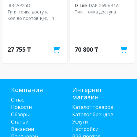
RBcAP2nD
D-Link
DAP-2690/B1A
Тип:
точка доступа
Тип:
точка доступа
Кол-во портов RJ45:
1
27 755 ₸
70 800 ₸
Компания
Интернет
магазин
О нас
Новости
Каталог товаров
Обзоры
Каталог брендов
Статьи
Услуги
Вакансии
Настройки
Партнёрам
B2B портал