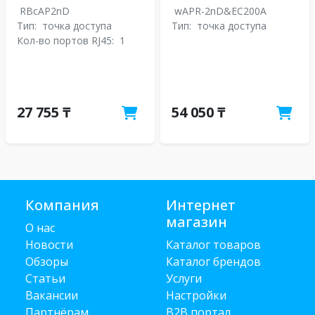
RBcAP2nD
wAPR-2nD&EC200A
Тип:
точка доступа
Тип:
точка доступа
Кол-во портов RJ45:
1
27 755 ₸
54 050 ₸
Компания
Интернет
магазин
О нас
Новости
Каталог товаров
Обзоры
Каталог брендов
Статьи
Услуги
Вакансии
Настройки
Партнёрам
B2B портал