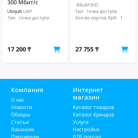
300 Мбит/с
RBcAP2nD
Ubiquiti
UAP
Тип:
точка доступа
Тип:
точка доступа
Кол-во портов RJ45:
1
17 200 ₸
27 755 ₸
Компания
Интернет
магазин
О нас
Новости
Каталог товаров
Обзоры
Каталог брендов
Статьи
Услуги
Вакансии
Настройки
Партнёрам
B2B портал