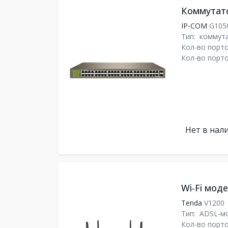
Коммутат
IP-COM
G105
Тип:
коммут
Кол-во порто
Кол-во порто
Нет в нал
Wi-Fi мод
Tenda
V1200
Тип:
ADSL-м
Кол-во порто