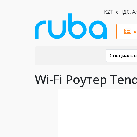
KZT,
к
Каталог
Специальн
Wi-Fi Роутер Tend