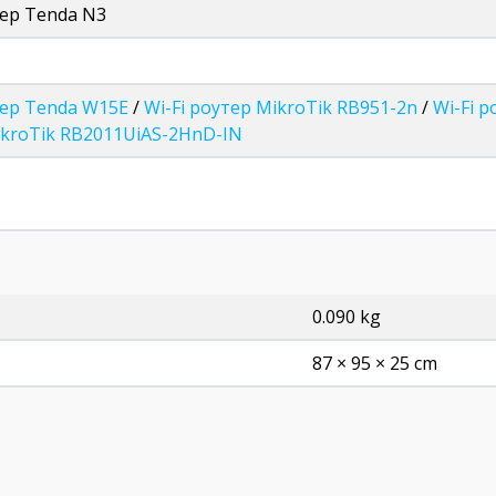
тер Tenda N3
тер Tenda W15E
/
Wi-Fi роутер MikroTik RB951-2n
/
Wi-Fi 
kroTik RB2011UiAS-2HnD-IN
0.090 kg
87 × 95 × 25 cm