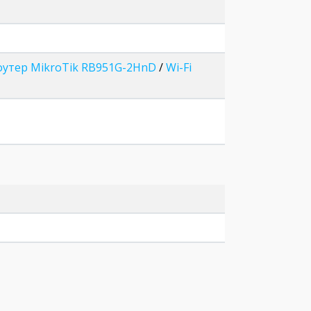
роутер MikroTik RB951G-2HnD
/
Wi-Fi