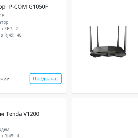
ор IP-COM G1050F
0F
атор
в SFP:
2
в RJ45:
48
ичии
Предзаказ
ем Tenda V1200
одем
в RJ45:
4