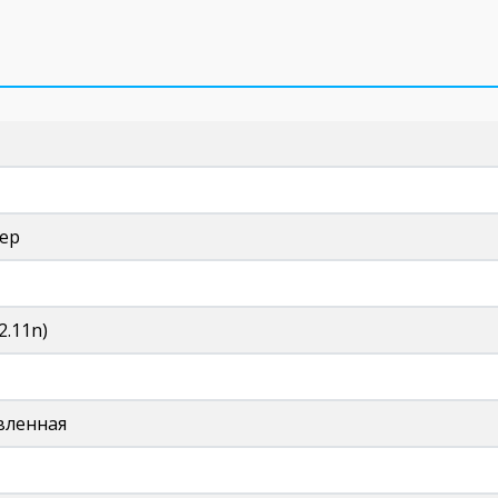
тер
2.11n)
вленная