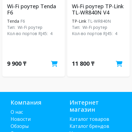
Wi-Fi роутер Tenda
Wi-Fi роутер TP-Link
F6
TL-WR840N V4
Tenda
F6
TP-Link
TL-WR840N
Тип:
Wi-Fi роутер
Тип:
Wi-Fi роутер
Кол-во портов RJ45:
4
Кол-во портов RJ45:
4
9 900 ₸
11 800 ₸
Компания
Интернет
магазин
О нас
Новости
Каталог товаров
Обзоры
Каталог брендов