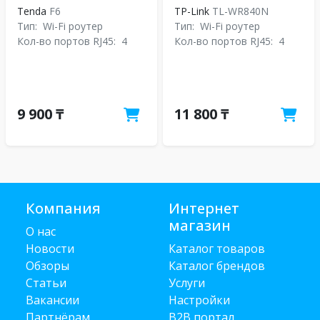
Tenda
F6
TP-Link
TL-WR840N
Тип:
Wi-Fi роутер
Тип:
Wi-Fi роутер
Кол-во портов RJ45:
4
Кол-во портов RJ45:
4
9 900 ₸
11 800 ₸
Компания
Интернет
магазин
О нас
Новости
Каталог товаров
Обзоры
Каталог брендов
Статьи
Услуги
Вакансии
Настройки
Партнёрам
B2B портал