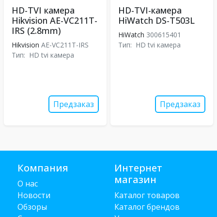
HD-TVI камера
HD-TVI-камера
Hikvision AE-VC211T-
HiWatch DS-T503L
IRS (2.8mm)
HiWatch
300615401
Hikvision
AE-VC211T-IRS
Тип:
HD tvi камера
Тип:
HD tvi камера
Предзаказ
Предзаказ
Компания
Интернет
магазин
О нас
Новости
Каталог товаров
Обзоры
Каталог брендов