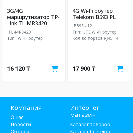
3G/4G
4G Wi-Fi роутер
маршрутизатор TP-
Telekom B593 PL
Link TL-MR3420
B593s-12
TL-MR3420
Тип:
LTE Wi-Fi роутер
Тип:
Wi-Fi роутер
Кол-во портов RJ45:
4
16 120 ₸
17 900 ₸
Компания
Интернет
магазин
О нас
Новости
Каталог товаров
Обзоры
Каталог брендов