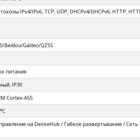
околы IPv4/IPv6, TCP, UDP, DHCPv4/DHCPv6, HTTP, HTTPS
/Beidou/Galileo/QZSS
ок питания
ный, IP30
RM Cortex-A55
 °C
равление на DeviceHub / Гибкое развертывание / Сеть P