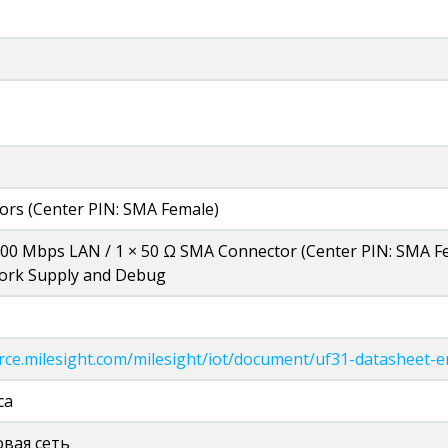
rs (Center PIN: SMA Female)
000 Mbps LAN / 1 × 50 Ω SMA Connector (Center PIN: SMA Fem
ork Supply and Debug
urce.milesight.com/milesight/iot/document/uf31-datasheet-e
са
овая сеть