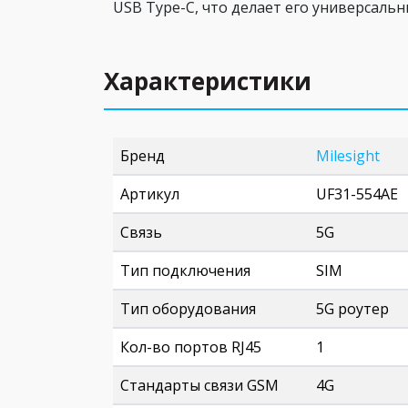
USB Type-C, что делает его универсаль
Характеристики
Бренд
Milesight
Артикул
UF31-554AE
Связь
5G
Тип подключения
SIM
Тип оборудования
5G роутер
Кол-во портов RJ45
1
Стандарты связи GSM
4G