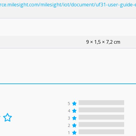
urce.milesight.com/milesight/iot/document/uf31-user-guide-
9 × 1,5 × 7,2 cm
5
4
3
2
1