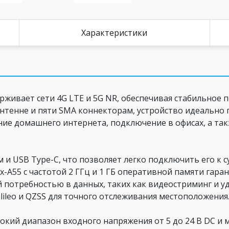
Характеристики
рживает сети 4G LTE и 5G NR, обеспечивая стабильное 
нтенне и пяти SMA коннекторам, устройство идеально 
ение домашнего интернета, подключение в офисах, а т
 и USB Type-C, что позволяет легко подключить его к
x-A55 с частотой 2 ГГц и 1 ГБ оперативной памяти гар
 потребностью в данных, таких как видеостриминг и у
lileo и QZSS для точного отслеживания местоположения
окий диапазон входного напряжения от 5 до 24 В DC и 