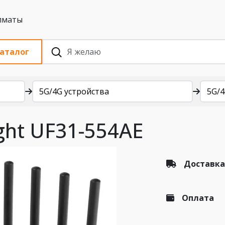
 с НДС, Алматы
аталог
5G/4G устройства
5G/
ght UF31-554AE
Доставка
Оплата