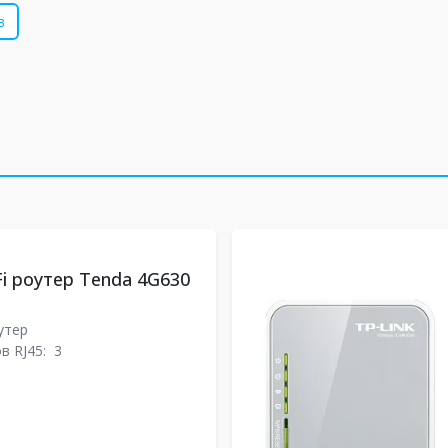
в
Fi роутер Tenda 4G630
утер
в RJ45:
3